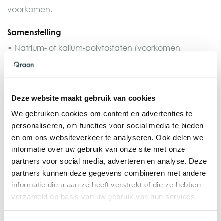
voorkomen.
Samenstelling
•
Natrium- of kalium-polyfosfaten
(voorkomen
kalkafzetting).
•
Silicaten
(vormen een beschermende film tegen
corrosie).
Deze website maakt gebruik van cookies
We gebruiken cookies om content en advertenties te
Werking
personaliseren, om functies voor social media te bieden
•
Tegen kalkaanslag
: Polyfosfaten binden calcium en
en om ons websiteverkeer te analyseren. Ook delen we
magnesium in het water, waardoor deze niet
informatie over uw gebruik van onze site met onze
partners voor social media, adverteren en analyse. Deze
neerslaan als kalk.
partners kunnen deze gegevens combineren met andere
•
Tegen corrosie
: Silicaten vormen een dun
informatie die u aan ze heeft verstrekt of die ze hebben
verzameld op basis van uw gebruik van hun services.
beschermlaagje aan de binnenkant van leidingen,
waardoor metaal niet gemakkelijk oxideert (roest)