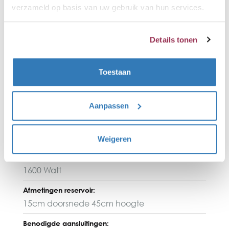
verzameld op basis van uw gebruik van hun services.
Quooker en kan dus niet de
warmwatervoorziening overnemen. Je kunt uit
dit reservoir met gemak 2,5 Liter kokendwater
Details tonen
tappen en na ongeveer 10 minuten is hij weer
volledig opgewarmd.
Toestaan
Type reservoir:
Pro3
Aanpassen
Inhoud:
3 Liter
Weigeren
Vermogen:
1600 Watt
Afmetingen reservoir:
15cm doorsnede 45cm hoogte
Benodigde aansluitingen: