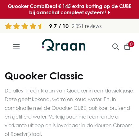
Quooker CombiDeal € 145 extra korting op de CUBE
bij aanschaf compleet systeem!
9.7
2.051 reviews
0
Quooker Classic
De alles-in-één-kraan van Quooker in een klassiek jasje.
Deze geeft kokend, warm en koud water. En, in
combinatie met de Quooker CUBE, ook koel bruisend
en gefilterd water. Verkrijgbaar met een ronde of
vierkante uitloop en is leverbaar in de kleuren Chroom
of Roestvrijstaal.