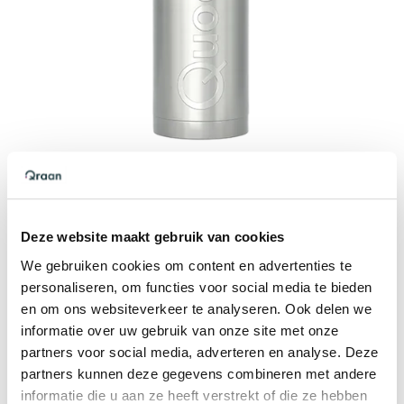
Deze website maakt gebruik van cookies
Quooker PRO3 reservoir
We gebruiken cookies om content en advertenties te
3 Liter 1600 watt
personaliseren, om functies voor social media te bieden
Direct kokend-water beschikbaar, dit reservoir
en om ons websiteverkeer te analyseren. Ook delen we
wordt aangesloten op de koudwaterleiding.
informatie over uw gebruik van onze site met onze
Het PRO3 reservoir heeft een inhoud van 3 Liter
partners voor social media, adverteren en analyse. Deze
en heeft een vermogen van 1600 watt, dit
partners kunnen deze gegevens combineren met andere
informatie die u aan ze heeft verstrekt of die ze hebben
reservoir levert uitsluitend kokendwater voor je