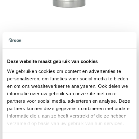
Quooker PRO3 reservoir
3 Liter 1600 watt
Deze website maakt gebruik van cookies
Direct kokend-water beschikbaar, dit reservoir
wordt aangesloten op de koudwaterleiding.
We gebruiken cookies om content en advertenties te
personaliseren, om functies voor social media te bieden
Het PRO3 reservoir heeft een inhoud van 3 Liter
en om ons websiteverkeer te analyseren. Ook delen we
en heeft een vermogen van 1600 watt, dit
informatie over uw gebruik van onze site met onze
reservoir levert uitsluitend kokendwater voor je
partners voor social media, adverteren en analyse. Deze
Quooker en kan dus niet de
partners kunnen deze gegevens combineren met andere
warmwatervoorziening overnemen. Je kunt uit
informatie die u aan ze heeft verstrekt of die ze hebben
dit reservoir met gemak 2,5 Liter kokendwater
verzameld op basis van uw gebruik van hun services.
tappen en na ongeveer 10 minuten is hij weer