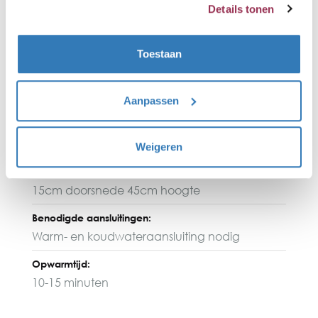
volledig opgewarmd.
Details tonen
Type reservoir:
Pro3
Toestaan
Inhoud:
3 Liter
Aanpassen
Vermogen:
1600 Watt
Weigeren
Afmetingen reservoir:
15cm doorsnede 45cm hoogte
Benodigde aansluitingen:
Warm- en koudwateraansluiting nodig
Opwarmtijd:
10-15 minuten