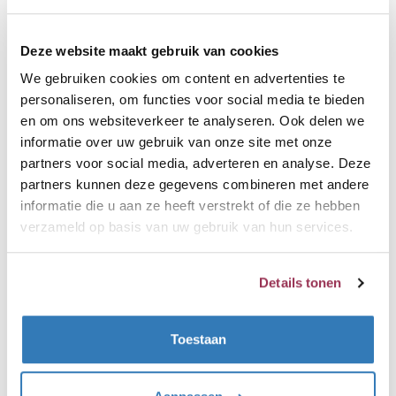
en heeft een vermogen van 1600 watt, dit
reservoir levert uitsluitend kokendwater voor je
Quooker en kan dus niet de
Deze website maakt gebruik van cookies
warmwatervoorziening overnemen. Je kunt uit
We gebruiken cookies om content en advertenties te
dit reservoir met gemak 2,5 Liter kokendwater
personaliseren, om functies voor social media te bieden
en om ons websiteverkeer te analyseren. Ook delen we
tappen en na ongeveer 10 minuten is hij weer
informatie over uw gebruik van onze site met onze
volledig opgewarmd.
partners voor social media, adverteren en analyse. Deze
partners kunnen deze gegevens combineren met andere
Type reservoir:
informatie die u aan ze heeft verstrekt of die ze hebben
Pro3
verzameld op basis van uw gebruik van hun services.
Inhoud:
3 Liter
Details tonen
Vermogen:
1600 Watt
Toestaan
Afmetingen reservoir:
15cm doorsnede 45cm hoogte