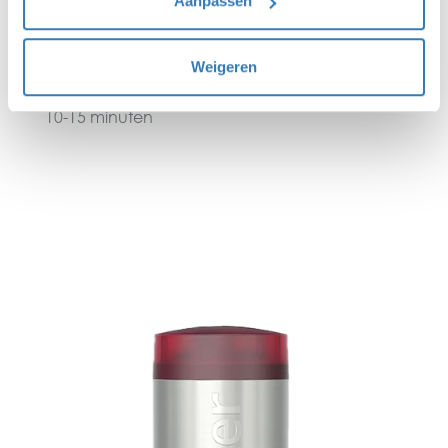
Aanpassen
Benodigde aansluitingen:
Warm- en koudwateraansluiting nodig
Weigeren
Opwarmtijd:
10-15 minuten