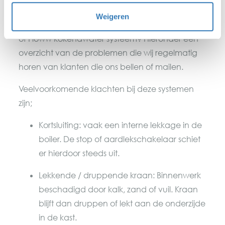
alternatieven
Weigeren
Ervaar je problemen met je Grohe Red, Franke
of Floww kokendwater systeem? Hieronder een
overzicht van de problemen die wij regelmatig
horen van klanten die ons bellen of mailen.
Veelvoorkomende klachten bij deze systemen
zijn;
Kortsluiting: vaak een interne lekkage in de
boiler. De stop of aardlekschakelaar schiet
er hierdoor steeds uit.
Lekkende / druppende kraan: Binnenwerk
beschadigd door kalk, zand of vuil. Kraan
blijft dan druppen of lekt aan de onderzijde
in de kast.