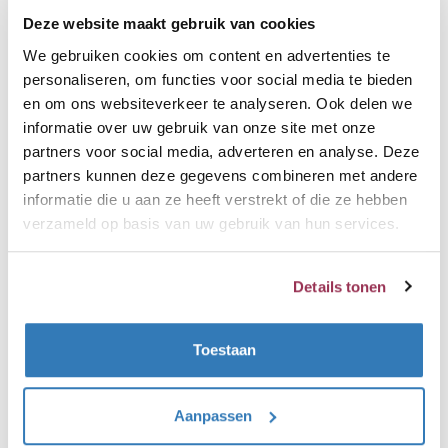
een Quooker
onderhoudsbeurt?
Deze website maakt gebruik van cookies
We gebruiken cookies om content en advertenties te
Met de Quooker onderhoudsbeurt
personaliseren, om functies voor social media te bieden
en om ons websiteverkeer te analyseren. Ook delen we
wordt het reservoir afgekoppeld en
informatie over uw gebruik van onze site met onze
vervang je het complete binnenwerk
partners voor social media, adverteren en analyse. Deze
inclusief het koolstoffilter. Ook de
partners kunnen deze gegevens combineren met andere
slangen die aan het binnenwerk vast
informatie die u aan ze heeft verstrekt of die ze hebben
zitten worden dus meteen vervangen.
verzameld op basis van uw gebruik van hun services.
Je zou dus kunnen stellen dat het
reservoir hiermee compleet is
Details tonen
gereviseerd en weer jaren mee kan tot
een volgende onderhoudsbeurt.
Toestaan
Aanpassen
Problemen bij de Quooker