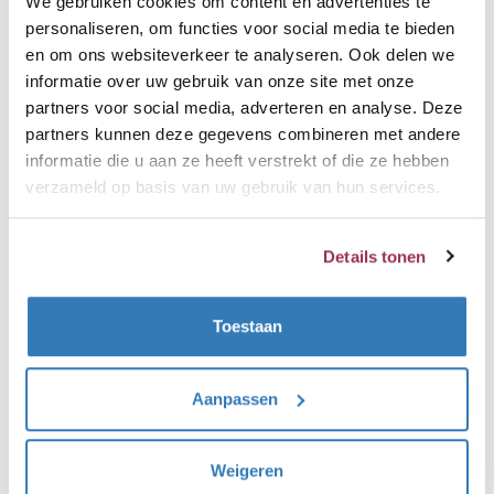
We gebruiken cookies om content en advertenties te
Quooker Fusion
personaliseren, om functies voor social media te bieden
en om ons websiteverkeer te analyseren. Ook delen we
Quooker Flex
informatie over uw gebruik van onze site met onze
partners voor social media, adverteren en analyse. Deze
Quooker Classic
partners kunnen deze gegevens combineren met andere
informatie die u aan ze heeft verstrekt of die ze hebben
Quooker Nordic Single Tap
verzameld op basis van uw gebruik van hun services.
Quooker Nordic Twintaps
Details tonen
Quooker Front
Quooker Cube
Toestaan
Quooker Accessoires
Aanpassen
Service
Inclusief montage
Weigeren