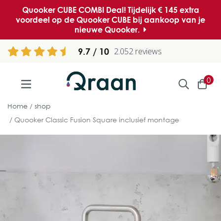
Quooker CUBE COMBI Deal! Tijdelijk € 145 extra
voordeel op de Quooker CUBE bij aankoop van je
nieuwe Quooker.
9.7
2.052 reviews
0
Home
shop
Quooker Classic Fusion Square inclusief montage