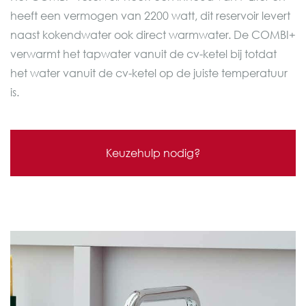
heeft een vermogen van 2200 watt, dit reservoir levert
naast kokendwater ook direct warmwater. De COMBI+
verwarmt het tapwater vanuit de cv-ketel bij totdat
het water vanuit de cv-ketel op de juiste temperatuur
is.
Keuzehulp nodig?