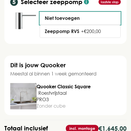
Selecteer zeeppomp
laatste stap
Niet toevoegen
Zeeppomp RVS
+
€
200,00
Dit is jouw Quooker
Meestal al binnen 1 week gemonteerd
Quooker Classic Square
Roestvrijstaal
PRO3
Zonder cube
Totaal inclusief
€1.645,00
incl. montage