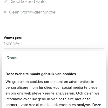
Direct kokend-water
Geen warmwater functie
Vermogen:
1600 Watt
Afmetingen reservoir:
15cm doorsnede 45cm hoogte
Benodigde aansluitingen:
Deze website maakt gebruik van cookies
Warm- en koudwateraansluiting nodig
We gebruiken cookies om content en advertenties te
Opwarmtijd:
personaliseren, om functies voor social media te bieden
10-15 minuten
en om ons websiteverkeer te analyseren. Ook delen we
informatie over uw gebruik van onze site met onze
Direct kokend-water beschikbaar, dit reservoir wordt
partners voor social media, adverteren en analyse. Deze