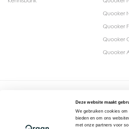
Kennisbank
Quooker N
Quooker N
Quooker F
Quooker 
Quooker A
Qraan.nl is onderdeel van Keukentotaalshop
© 2026 - Qraan.nl - Anthonie Fokkerstraat 65 3772MP - 
Deze website maakt gebru
Disclaimer
Privacy verklaring
Algemene voorwaarden
We gebruiken cookies om c
bieden en om ons websitev
met onze partners voor so