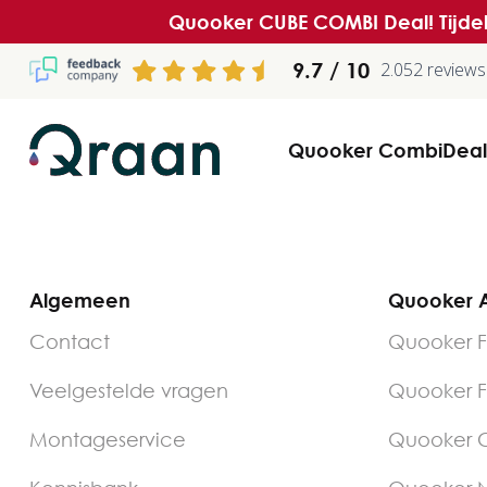
Quooker CUBE COMBI Deal! Tijdel
9.7
2.052 reviews
Quooker CombiDeal
Algemeen
Quooker A
Contact
Quooker F
Veelgestelde vragen
Quooker F
Montageservice
Quooker C