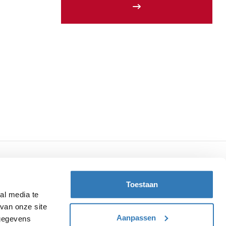
Toestaan
9.7
al media te
2.052 reviews
van onze site
Aanpassen
 gegevens