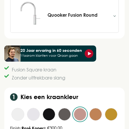
Quooker Fusion Round
20 Jaar ervaring in 60 seconden
Waarom klanten voor Qraan gaan
Fusion Square kraan
Zonder uittrekbare slang
Kies een kraankleur
+ €300,00
Finish:
Rosé Koper