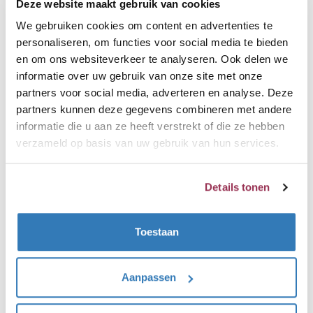
Deze website maakt gebruik van cookies
15cm doorsnede 45cm hoogte
We gebruiken cookies om content en advertenties te
Benodigde aansluitingen:
personaliseren, om functies voor social media te bieden
Warm- en koudwateraansluiting nodig
en om ons websiteverkeer te analyseren. Ook delen we
informatie over uw gebruik van onze site met onze
Opwarmtijd:
partners voor social media, adverteren en analyse. Deze
10-15 minuten
partners kunnen deze gegevens combineren met andere
informatie die u aan ze heeft verstrekt of die ze hebben
Direct kokend-water beschikbaar, dit reservoir wordt
verzameld op basis van uw gebruik van hun services.
aangesloten op de koudwaterleiding. Het PRO3
reservoir heeft een inhoud van 3 Liter en heeft een
Details tonen
vermogen van 1600 watt, dit reservoir levert uitsluitend
kokendwater voor je Quooker en kan dus niet de
Toestaan
warmwatervoorziening overnemen. Je kunt uit dit
reservoir met gemak 2,5 Liter kokendwater tappen en
na ongeveer 10 minuten is hij weer volledig
Aanpassen
opgewarmd.