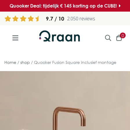
Quooker Deal: tijdelijk € 145 korting op de CUBE!
9.7
2.050 reviews
0
Home
shop
Quooker Fusion Square inclusief montage