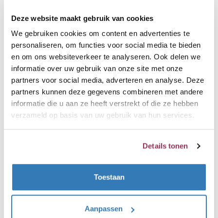
Deze website maakt gebruik van cookies
Quooker COMBI reservoir
We gebruiken cookies om content en advertenties te
personaliseren, om functies voor social media te bieden
7 Liter 2200 watt
en om ons websiteverkeer te analyseren. Ook delen we
Direct kokend-water en direct warm-
informatie over uw gebruik van onze site met onze
water (50-65 graden) beschikbaar, dit
partners voor social media, adverteren en analyse. Deze
reservoir wordt aangesloten op de
partners kunnen deze gegevens combineren met andere
koudwaterleiding. Het COMBI reservoir
informatie die u aan ze heeft verstrekt of die ze hebben
verzameld op basis van uw gebruik van hun services.
heeft een inhoud van 7 Liter en heeft
een vermogen van 2200 watt, dit
reservoir levert naast kokendwater ook
Details tonen
direct warmwater. Hij vervangt dus de
keukenboiler of cv ketel als
Toestaan
warmwaterbron. Het reservoir kan
echter leegraken, de benodigde
Aanpassen
opwarmtijd is dan ongeveer 15 minuten.