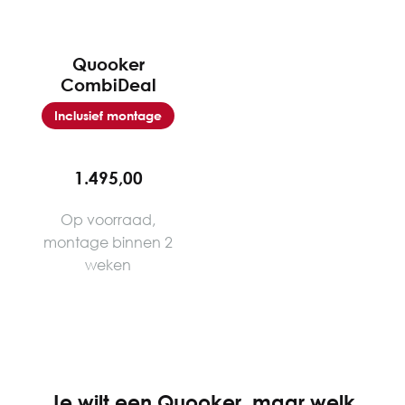
Quooker
CombiDeal
Inclusief montage
1.495,00
Op voorraad,
montage binnen 2
weken
Je wilt een Quooker, maar welk