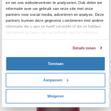
en om ons websiteverkeer te analyseren. Ook delen we
heeft een inhoud van 7 Liter en heeft
informatie over uw gebruik van onze site met onze
een vermogen van 2200 watt, dit
partners voor social media, adverteren en analyse. Deze
reservoir levert naast kokendwater ook
partners kunnen deze gegevens combineren met andere
informatie die u aan ze heeft verstrekt of die ze hebben
direct warmwater. Hij vervangt dus de
verzameld op basis van uw gebruik van hun services.
keukenboiler of cv ketel als
warmwaterbron. Het reservoir kan
echter leegraken, de benodigde
Details tonen
opwarmtijd is dan ongeveer 15 minuten.
Toestaan
Aanpassen
Weigeren