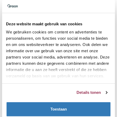
Quooker zeepdispenser in exact dezelfde kleur en
Deze website maakt gebruik van cookies
design als de kraan. Mooi en praktisch, geen losse
flesjes meer op het aanrecht. Van bovenaf navulbaar
We gebruiken cookies om content en advertenties te
personaliseren, om functies voor social media te bieden
dus geen gedoe. Deze Quooker zeeppomp is met één
en om ons websiteverkeer te analyseren. Ook delen we
hand te bedienen en eenvoudig van bovenaf bij te
informatie over uw gebruik van onze site met onze
vullen. Het is de eerste gelagerde zeeppomp met een
partners voor social media, adverteren en analyse. Deze
volledig metalen binnenwerk. Topkwaliteit van
partners kunnen deze gegevens combineren met andere
Quooker. Montagegat: 25mm (als bestaande gat
informatie die u aan ze heeft verstrekt of die ze hebben
groter is dan kan dit met een rozet worden opgelost).
verzameld op basis van uw gebruik van hun services.
Inhoud flacon: 500ml.
Details tonen
Toestaan