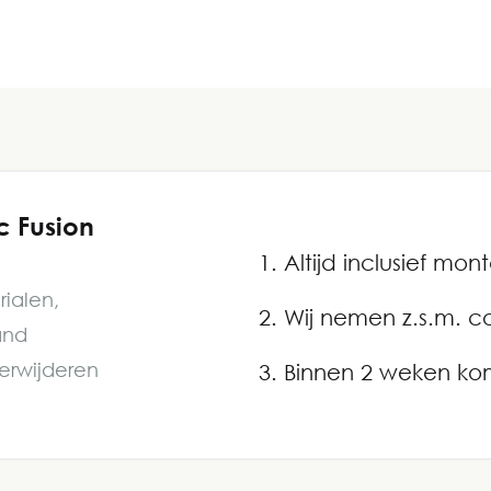
c Fusion
Altijd inclusief mo
ialen,
Wij nemen z.s.m. c
and
verwijderen
Binnen 2 weken ko