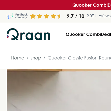
Quooker CombiDea
9.7
2.051 reviews
Quooker CombiDeal
Home
shop
Quooker Classic Fusion Roun