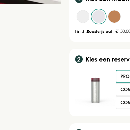
+ €150,0
Finish:
Roestvrijstaal
Kies een reserv
PRO3
COMB
COMB