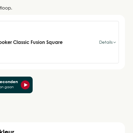
tloop.
oker Classic Fusion Square
Details
 seconden
an gaan
kleur