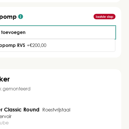
ppomp
laatste stap
t toevoegen
ppomp RVS
+
€
200,00
ker
ek gemonteerd
 Classic Round
Roestvrijstaal
ervoir
cube