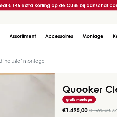
l € 145 extra korting op de CUBE bij aanschaf c
Assortiment
Accessoires
Montage
K
d inclusief montage
Quooker Cl
gratis montage
€1.495,00
€1.695,00
(Ad