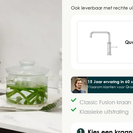
Ook leverbaar met rechte ui
Quo
15 Jaar ervaring in 60
Waarom klanten voor Qra
Classic Fusion kraan
Klassieke uitstraling
Kies een kraan