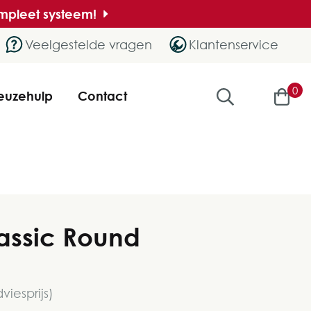
ompleet systeem!
Veelgestelde vragen
Klantenservice
0
euzehulp
Contact
assic Round
viesprijs)