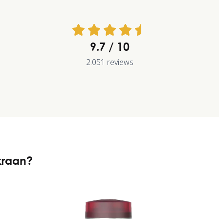
9.7
2.051 reviews
kraan?