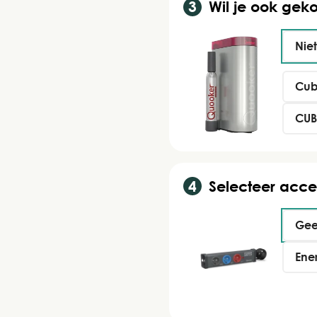
Wil je ook gek
Nie
Cub
CUBE
Selecteer acce
Gee
Ene