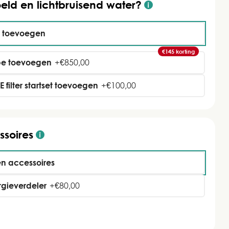
oeld en lichtbruisend water?
t toevoegen
€145 korting
e toevoegen
+
€
850,00
 filter startset toevoegen
+
€
100,00
ssoires
n accessoires
rgieverdeler
+
€
80,00