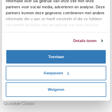
informatie over uw gebruik van onze site met onze
partners voor social media, adverteren en analyse. Deze
partners kunnen deze gegevens combineren met andere
informatie die u aan ze heeft verstrekt of die ze hebben
Algemeen
verzameld op basis van uw gebruik van hun services.
Contact
Veelgestelde vragen
Details tonen
Montageservice
Toestaan
Kennisbank
Quooker Assortiment
Aanpassen
Quooker Fusion
Weigeren
Quooker Flex
Quooker Classic