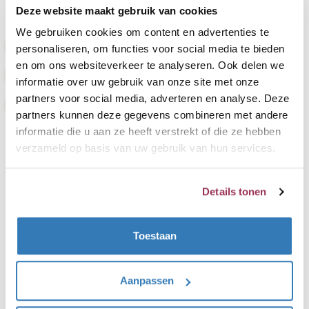
Deze website maakt gebruik van cookies
We gebruiken cookies om content en advertenties te
Inclusief montage binnen 1 week
personaliseren, om functies voor social media te bieden
en om ons websiteverkeer te analyseren. Ook delen we
9,7 beoordeeld door 1.800+ klanten
informatie over uw gebruik van onze site met onze
partners voor social media, adverteren en analyse. Deze
Achteraf betalen
partners kunnen deze gegevens combineren met andere
informatie die u aan ze heeft verstrekt of die ze hebben
verzameld op basis van uw gebruik van hun services.
Details tonen
Algemeen
Toestaan
Contact
Veelgestelde vragen
Aanpassen
Montageservice