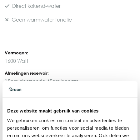
Direct kokend-water
Geen warmwater functie
Vermogen:
1600 Watt
Afmetingen reservoir:
15cm doorsnede 45cm hoogte
Benodigde aansluitingen:
Warm- en koudwateraansluiting nodig
Deze website maakt gebruik van cookies
Opwarmtijd:
We gebruiken cookies om content en advertenties te
10-15 minuten
personaliseren, om functies voor social media te bieden
en om ons websiteverkeer te analyseren. Ook delen we
Direct kokend-water beschikbaar, dit reservoir wordt