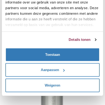
informatie over uw gebruik van onze site met onze
aangesloten op de koudwaterleiding. Het PRO3
partners voor social media, adverteren en analyse. Deze
reservoir heeft een inhoud van 3 Liter en heeft een
partners kunnen deze gegevens combineren met andere
informatie die u aan ze heeft verstrekt of die ze hebben
vermogen van 1600 watt, dit reservoir levert uitsluitend
verzameld op basis van uw gebruik van hun services.
kokendwater voor je Quooker en kan dus niet de
warmwatervoorziening overnemen. Je kunt uit dit
reservoir met gemak 2,5 Liter kokendwater tappen en
Details tonen
na ongeveer 10 minuten is hij weer volledig
opgewarmd.
Toestaan
Aanpassen
Weigeren