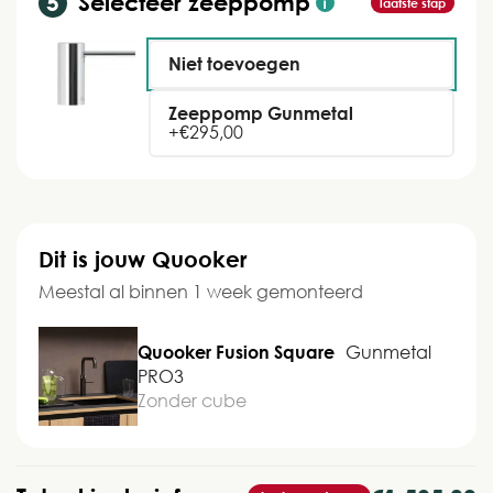
Selecteer zeeppomp
laatste stap
Niet toevoegen
Zeeppomp Gunmetal
+
€
295,00
Dit is jouw Quooker
Meestal al binnen 1 week gemonteerd
Quooker Fusion Square
Gunmetal
PRO3
Zonder cube