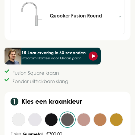
Quooker Fusion Round
15 Jaar ervaring in 60 seconden
Waarom klanten voor Qraan gaan
Fusion Square kraan
Zonder uittrekbare slang
Kies een kraankleur
+ €300,00
Finish:
Gunmetal