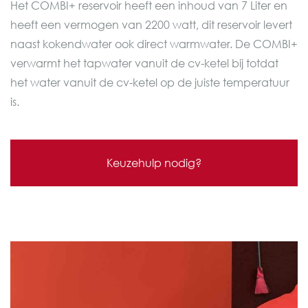
Het COMBI+ reservoir heeft een inhoud van 7 Liter en
heeft een vermogen van 2200 watt, dit reservoir levert
naast kokendwater ook direct warmwater. De COMBI+
verwarmt het tapwater vanuit de cv-ketel bij totdat
het water vanuit de cv-ketel op de juiste temperatuur
is.
Keuzehulp nodig?