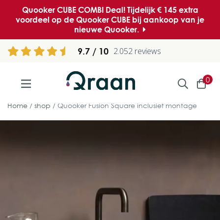
Quooker CUBE COMBI Deal! Tijdelijk € 145 extra
voordeel op de Quooker CUBE bij aankoop van je
nieuwe Quooker.
9.7
2.052 reviews
0
Home
shop
Quooker Fusion Square inclusief montage