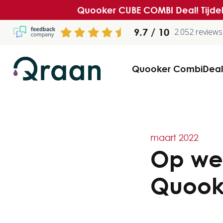
Quooker CUBE COMBI Deal! Tijdel
9.7
2.052 reviews
Quooker CombiDeal
maart 2022
Op wel
Quook