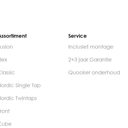
ssortiment
Service
usion
Inclusief montage
lex
2+3 jaar Garantie
lassic
Quooker onderhoud
ordic Single Tap
ordic Twintaps
ront
Cube