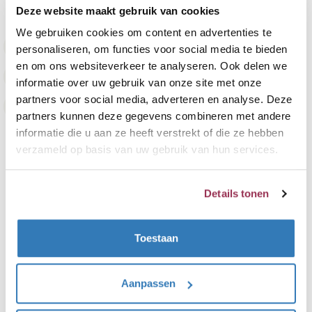
Deze website maakt gebruik van cookies
We gebruiken cookies om content en advertenties te
Inclusief montage binnen 1 week
personaliseren, om functies voor social media te bieden
en om ons websiteverkeer te analyseren. Ook delen we
9,7 beoordeeld door 1.800+ klanten
informatie over uw gebruik van onze site met onze
partners voor social media, adverteren en analyse. Deze
Achteraf betalen
partners kunnen deze gegevens combineren met andere
informatie die u aan ze heeft verstrekt of die ze hebben
verzameld op basis van uw gebruik van hun services.
Details tonen
Algemeen
Toestaan
Contact
Veelgestelde vragen
Aanpassen
Montageservice