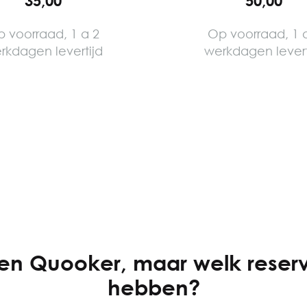
35,00
50,00
 voorraad, 1 a 2
Op voorraad, 1 
rkdagen levertijd
werkdagen levert
een Quooker, maar welk reservo
hebben?