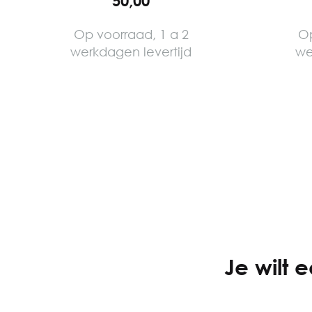
50,00
Op voorraad, 1 a 2
Op
werkdagen levertijd
we
Je wilt 