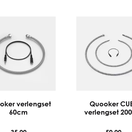
oker verlengset
Quooker CU
60cm
verlengset 20