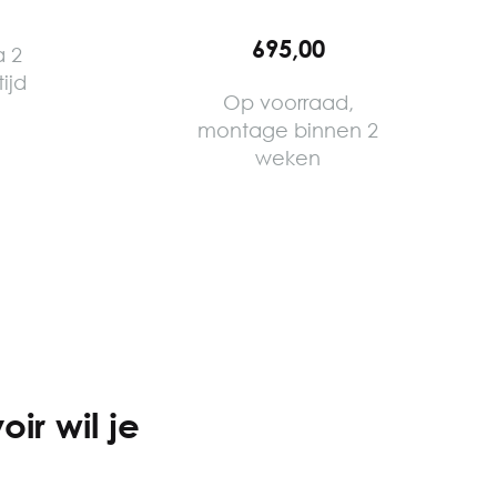
695,00
a 2
ijd
Op voorraad,
montage binnen 2
weken
ir wil je