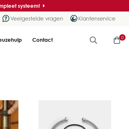
ompleet systeem!
Veelgestelde vragen
Klantenservice
0
euzehulp
Contact