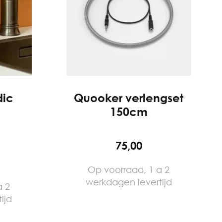
dic
Quooker verlengset
150cm
75,00
Op voorraad, 1 a 2
werkdagen levertijd
a 2
ijd