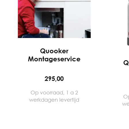
Quooker
Montageservice
Q
295,00
Op voorraad, 1 a 2
Op
werkdagen levertijd
we