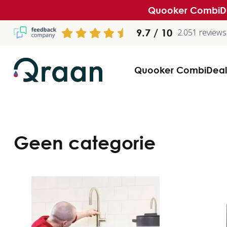
Quooker CombiDea
9.7
2.051 reviews
Quooker CombiDeal
Geen categorie